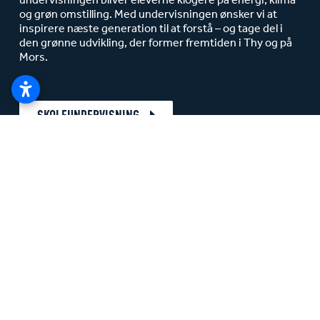
undervisningen bliver eleverne klogere på energi, klima
og grøn omstilling. Med undervisningen ønsker vi at
inspirere næste generation til at forstå – og tage del i
den grønne udvikling, der former fremtiden i Thy og på
Mors.
SKOLEUNDERVISNING
HVORDAN KAN MAN SKABE BÆREDYGTIG
ENERGI?
Thy Mors Energis undervisning af 5. årgang har været
en rigtig god oplevelse. Det er et oplysende og
informativt forløb, levende formidlet af Pia. Eleverne