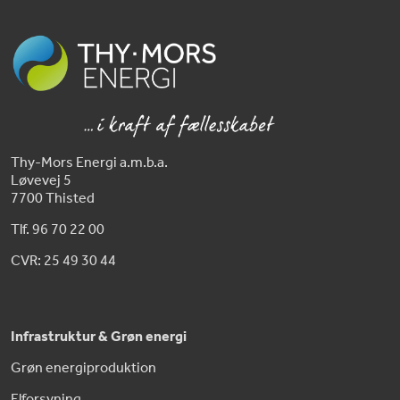
Thy-Mors Energi a.m.b.a.
Løvevej 5
7700 Thisted
Tlf. 96 70 22 00
CVR: 25 49 30 44
Infrastruktur & Grøn energi
Grøn energiproduktion
Elforsyning