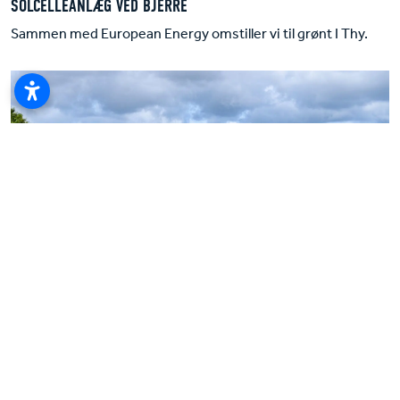
SOLCELLEANLÆG VED BJERRE
Sammen med European Energy omstiller vi til grønt I Thy.
ROSVANG ENERGIPARK
Et projekt direkte på hænderne af 500-600 lokale borgere.