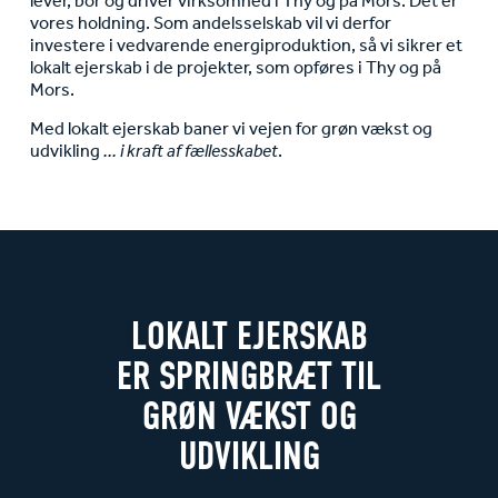
lever, bor og driver virksomhed i Thy og på Mors. Det er
vores holdning. Som andelsselskab vil vi derfor
investere i vedvarende energiproduktion, så vi sikrer et
lokalt ejerskab i de projekter, som opføres i Thy og på
Mors.
Med lokalt ejerskab baner vi vejen for grøn vækst og
udvikling
... i kraft af fællesskabet
.
LOKALT EJERSKAB
ER SPRINGBRÆT TIL
GRØN VÆKST OG
UDVIKLING