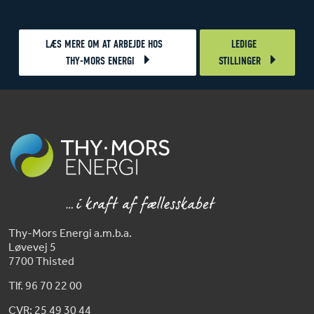
LÆS MERE OM AT ARBEJDE HOS
LEDIGE
THY-MORS ENERGI
STILLINGER
Thy-Mors Energi a.m.b.a.
Løvevej 5
7700 Thisted
Tlf. 96 70 22 00
CVR: 25 49 30 44