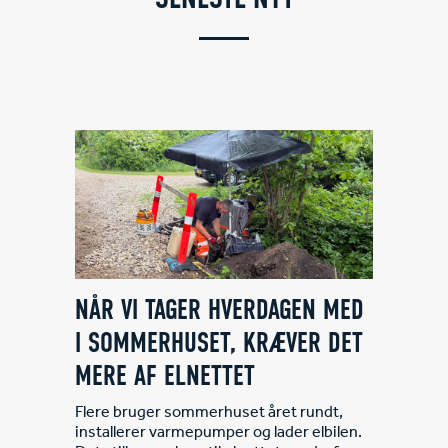
AL
NÅR VI TAGER HVERDAGEN MED
LØDD
I SOMMERHUSET, KRÆVER DET
KON
MERE AF ELNETTET
FREM
bleret
Mors
SKO
Flere bruger sommerhuset året rundt,
kst og
installerer varmepumper og lader elbilen.
Kreati