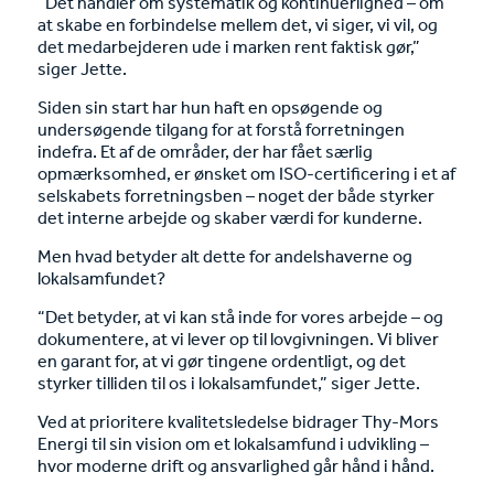
“Det handler om systematik og kontinuerlighed – om
at skabe en forbindelse mellem det, vi siger, vi vil, og
det medarbejderen ude i marken rent faktisk gør,”
siger Jette.
Siden sin start har hun haft en opsøgende og
undersøgende tilgang for at forstå forretningen
indefra. Et af de områder, der har fået særlig
opmærksomhed, er ønsket om ISO-certificering i et af
selskabets forretningsben – noget der både styrker
det interne arbejde og skaber værdi for kunderne.
Men hvad betyder alt dette for andelshaverne og
lokalsamfundet?
“Det betyder, at vi kan stå inde for vores arbejde – og
dokumentere, at vi lever op til lovgivningen. Vi bliver
en garant for, at vi gør tingene ordentligt, og det
styrker tilliden til os i lokalsamfundet,” siger Jette.
Ved at prioritere kvalitetsledelse bidrager Thy-Mors
Energi til sin vision om et lokalsamfund i udvikling –
hvor moderne drift og ansvarlighed går hånd i hånd.