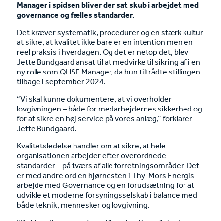
Manager i spidsen bliver der sat skub i arbejdet med
governance og fælles standarder.
Det kræver systematik, procedurer og en stærk kultur
at sikre, at kvalitet ikke bare er en intention men en
reel praksis i hverdagen. Og det er netop det, blev
Jette Bundgaard ansat til at medvirke til sikring af i en
ny rolle som QHSE Manager, da hun tiltrådte stillingen
tilbage i september 2024.
“Vi skal kunne dokumentere, at vi overholder
lovgivningen – både for medarbejdernes sikkerhed og
for at sikre en høj service på vores anlæg,” forklarer
Jette Bundgaard.
Kvalitetsledelse handler om at sikre, at hele
organisationen arbejder efter overordnede
standarder – på tværs af alle forretningsområder. Det
er med andre ord en hjørnesten i Thy-Mors Energis
arbejde med Governance og en forudsætning for at
udvikle et moderne forsyningsselskab i balance med
både teknik, mennesker og lovgivning.