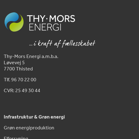
Thy-Mors Energi a.m.b.a.
Løvevej 5
7700 Thisted
Tlf. 96 70 22 00
CVR: 25 49 30 44
Infrastruktur & Grøn energi
Grøn energiproduktion
Elforsyning