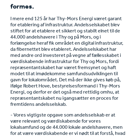
formes.
I mere end 125 år har Thy-Mors Energi været garant
for etablering af infrastruktur. Andelsselskabet blev
stiftet for at etablere et sikkert og stabilt elnet til de
44.000 andelshavere i Thy og på Mors, og i
forlængelse heraf fik området en digital infrastruktur,
da fibernettet blev etableret. Andelsselskabet har
med andre ord investeret på vegne af fællesskabet i
værdiskabende infrastruktur for Thy og Mors, fordi
repræsentantskabet har været fremsynet og haft
modet til at imødekomme samfundsudviklingen til
gavn for lokalområdet. Det må der ikke gives køb på,
ifølge Robert Hove, bestyrelsesformand i Thy-Mors
Energi, og derfor er det også med rettidig omhu, at
repræsentantskabet nu igangsætter en proces for
fremtidens andelsselskab.
- Vores vigtigste opgave som andelsselskab er at
være relevant og værdiskabende for vores
lokalsamfund og de 44.000 lokale andelshavere, men
for at være værdiskabende er vi nødt til at forstå, hvad