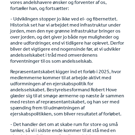
vores andelshavere ønsker og forventer af os,
fortæller han, og fortsætter:
- Udviklingen stopper jo ikke ved el- og fibernettet.
Historisk set har vi arbejdet med infrastruktur under
jorden, men den nye grønne infrastruktur bringer os
over jorden, og det giver jo både nye muligheder og
andre udfordringer, end vi tidligere har oplevet. Derfor
bliver det vigtigere end nogensinde før, at vi udvikler
andelsselskabet i tråd med omverdenens
forventninger til os som andelsselskab.
Repræsentantskabet kigger ind et forløb i 2025, hvor
medlemmerne kommer til at arbejde aktivt med
udformningen af en ejerskabspolitik for
andelsselskabet. Bestyrelsesformand Robert Hove
glæder sig til at smøge ærmerne op næste år sammen
med resten af repræsentantskabet, og han ser med
spænding frem til udmøntningen af
ejerskabspolitikken, som bliver resultatet af forløbet.
- Det handler det om at skabe rum for store og små
tanker, så vi i sidste ende kommer til at stå med en