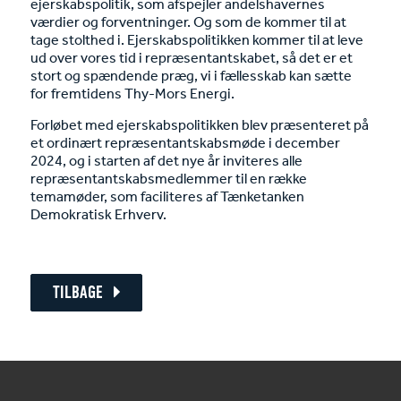
ejerskabspolitik, som afspejler andelshavernes
værdier og forventninger. Og som de kommer til at
tage stolthed i. Ejerskabspolitikken kommer til at leve
ud over vores tid i repræsentantskabet, så det er et
stort og spændende præg, vi i fællesskab kan sætte
for fremtidens Thy-Mors Energi.
Forløbet med ejerskabspolitikken blev præsenteret på
et ordinært repræsentantskabsmøde i december
2024, og i starten af det nye år inviteres alle
repræsentantskabsmedlemmer til en række
temamøder, som faciliteres af Tænketanken
Demokratisk Erhverv.
TILBAGE