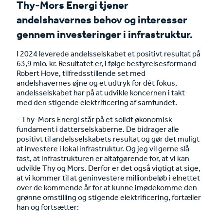
Thy-Mors Energi tjener
andelshavernes behov og interesser
gennem investeringer i infrastruktur.
I 2024 leverede andelsselskabet et positivt resultat på
63,9 mio. kr. Resultatet er, i følge bestyrelsesformand
Robert Hove, tilfredsstillende set med
andelshavernes øjne og et udtryk for dét fokus,
andelsselskabet har på at udvikle koncernen i takt
med den stigende elektrificering af samfundet.
- Thy-Mors Energi står på et solidt økonomisk
fundament i datterselskaberne. De bidrager alle
positivt til andelsselskabets resultat og gør det muligt
at investere i lokal infrastruktur. Og jeg vil gerne slå
fast, at infrastrukturen er altafgørende for, at vi kan
udvikle Thy og Mors. Derfor er det også vigtigt at sige,
at vi kommer til at geninvestere millionbeløb i elnettet
over de kommende år for at kunne imødekomme den
grønne omstilling og stigende elektrificering, fortæller
han og fortsætter: