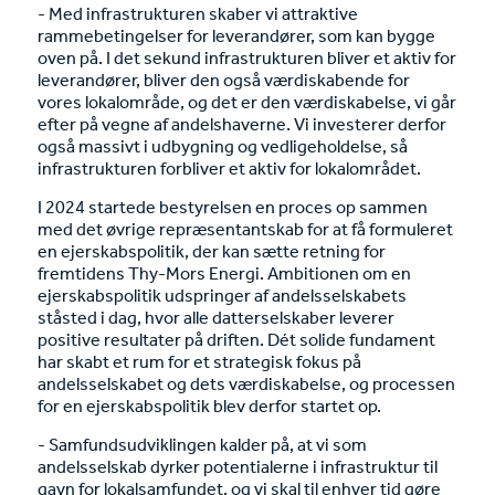
- Med infrastrukturen skaber vi attraktive
rammebetingelser for leverandører, som kan bygge
oven på. I det sekund infrastrukturen bliver et aktiv for
leverandører, bliver den også værdiskabende for
vores lokalområde, og det er den værdiskabelse, vi går
efter på vegne af andelshaverne. Vi investerer derfor
også massivt i udbygning og vedligeholdelse, så
infrastrukturen forbliver et aktiv for lokalområdet.
I 2024 startede bestyrelsen en proces op sammen
med det øvrige repræsentantskab for at få formuleret
en ejerskabspolitik, der kan sætte retning for
fremtidens Thy-Mors Energi. Ambitionen om en
ejerskabspolitik udspringer af andelsselskabets
ståsted i dag, hvor alle datterselskaber leverer
positive resultater på driften. Dét solide fundament
har skabt et rum for et strategisk fokus på
andelsselskabet og dets værdiskabelse, og processen
for en ejerskabspolitik blev derfor startet op.
- Samfundsudviklingen kalder på, at vi som
andelsselskab dyrker potentialerne i infrastruktur til
gavn for lokalsamfundet, og vi skal til enhver tid gøre