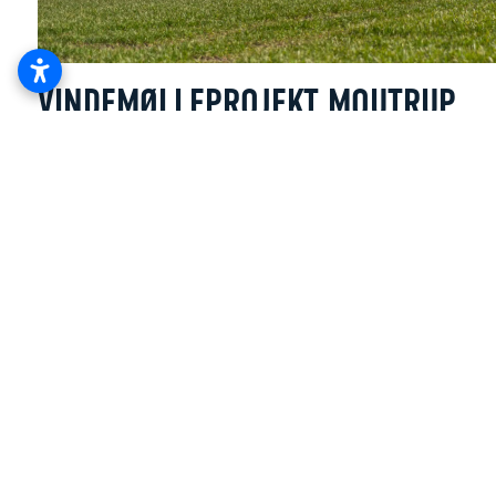
VINDEMØLLEPROJEKT MOUTRUP
I samarbejde med Morsø Wind A/S har vi en vision om at
fremme lokal grøn energiproduktion til gavn for hele Mors i
Energizone Emb/Moutrup.