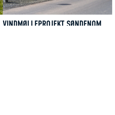
VINDMØLLEPROJEKT SØNDENOM
I samarbejde med Morsø Wind A/S har vi en vision om at
fremme lokal grøn energiproduktion til gavn for hele Mors i
Energizone Emb/Moutrup.
Infrastruktur & Grøn energi
Ejet af fælles